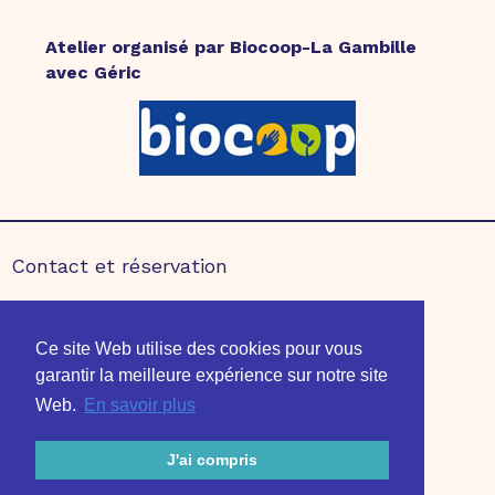
Atelier organisé par Biocoop-La Gambille
avec Géric
Contact et réservation
Partenaires
Ce site Web utilise des cookies pour vous
Mentions légales
garantir la meilleure expérience sur notre site
Édition 2020
Édition 2021
Web.
En savoir plus
J'ai compris