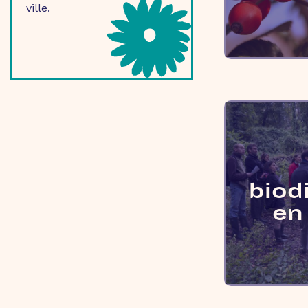
ville.
biod
en