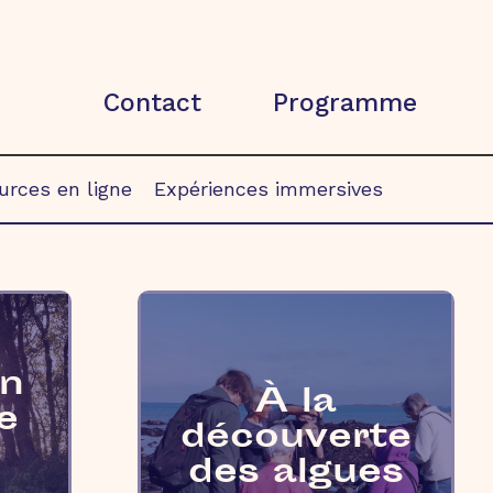
Contact
Programme
urces en ligne
Expériences immersives
en
À la
e
découverte
des algues