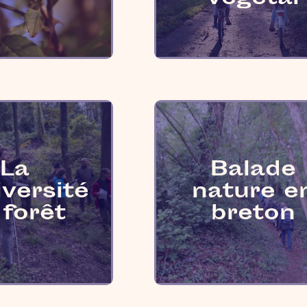
La
Balade
iversité
nature e
 forêt
breton