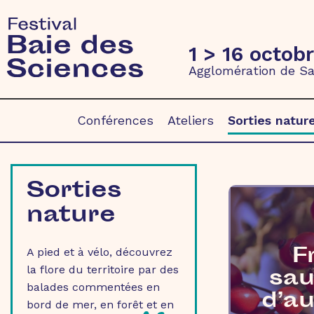
1 > 16 octob
Agglomération de Sa
Conférences
Ateliers
Sorties natur
Sorties
nature
F
A pied et à vélo, découvrez
la flore du territoire par des
sa
balades commentées en
d’a
bord de mer, en forêt et en