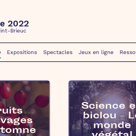
re 2022
int-Brieuc
e
Expositions
Spectacles
Jeux en ligne
Resso
Science 
ruits
biclou – L
uvages
monde
utomne
végétal