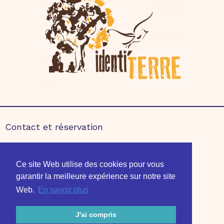
Contact et réservation
Partenaires
Ce site Web utilise des cookies pour vous
Mentions légales
garantir la meilleure expérience sur notre site
Édition 2020
Édition 2021
Web.
En savoir plus
J'ai compris