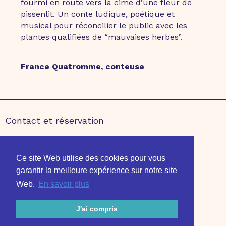
fourmi en route vers la cime d’une fleur de
pissenlit. Un conte ludique, poétique et
musical pour réconcilier le public avec les
plantes qualifiées de “mauvaises herbes”.
France Quatromme, conteuse
Contact et réservation
Partenaires
Ce site Web utilise des cookies pour vous
Mentions légales
garantir la meilleure expérience sur notre site
Édition 2020
Édition 2021
Web.
En savoir plus
J'ai compris